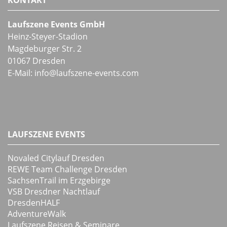
KONTAKT
Laufszene Events GmbH
Heinz-Steyer-Stadion
Magdeburger Str. 2
01067 Dresden
E-Mail:
info
@
laufszene-events
.
com
LAUFSZENE EVENTS
Novaled Citylauf Dresden
REWE Team Challenge Dresden
SachsenTrail im Erzgebirge
VSB Dresdner Nachtlauf
DresdenHALF
AdventureWalk
Laufszene Reisen & Seminare