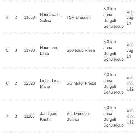
3,3 km
weibli
Hannawald,
Jana
4
2
31659
TSV Dresden
Jugen
Selina
Bürgelt
14
Schülercup
3,3 km
weibli
Naumann,
Jana
5
3
31793
Sportclub Riesa
Jugen
Elise
Bürgelt
14
Schülercup
3,3 km
weibli
Liebs, Lisa
Jana
6
2
32323
SG Motor Freital
Kinder
Marie
Bürgelt
U12
Schülercup
3,3 km
weibli
Jähnigen,
VfL Dresden-
Jana
7
3
31188
Kinder
Kristin
Bühlau
Bürgelt
U12
Schülercup