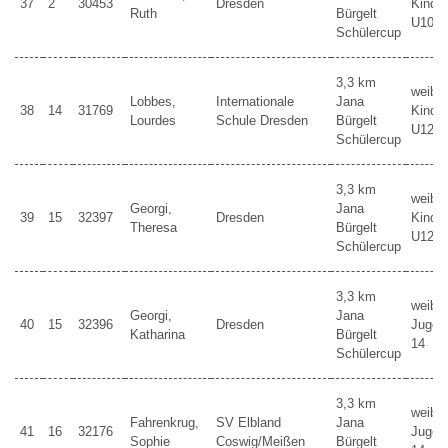
37
2
30453
Dresden
Kinder
Ruth
Bürgelt
U10
Schülercup
3,3 km
weibli
Lobbes,
Internationale
Jana
38
14
31769
Kinder
Lourdes
Schule Dresden
Bürgelt
U12
Schülercup
3,3 km
weibli
Georgi,
Jana
39
15
32397
Dresden
Kinder
Theresa
Bürgelt
U12
Schülercup
3,3 km
weibli
Georgi,
Jana
40
15
32396
Dresden
Jugen
Katharina
Bürgelt
14
Schülercup
3,3 km
weibli
Fahrenkrug,
SV Elbland
Jana
41
16
32176
Jugen
Sophie
Coswig/Meißen
Bürgelt