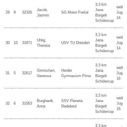
3,3 km
weibli
Jacob,
Jana
29
9
32326
SG Motor Freital
Jugen
Jasmin
Bürgelt
14
Schülercup
3,3 km
weibli
Uhlig,
Jana
30
10
31871
USV TU Dresden
Jugen
Therese
Bürgelt
14
Schülercup
3,3 km
weibli
Simmchen,
Herder
Jana
31
5
32617
Jugen
Vanessa
Gymnasium Pirna
Bürgelt
16
Schülercup
3,3 km
weibli
Burghardt,
SSV Planeta
Jana
32
6
31553
Jugen
Anna
Radebeul
Bürgelt
16
Schülercup
3,3 km