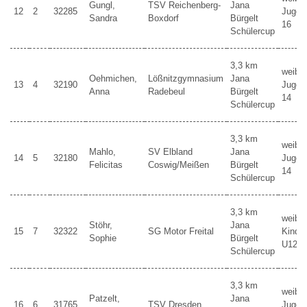
Gungl,
TSV Reichenberg-
Jana
12
2
32285
Jugen
Sandra
Boxdorf
Bürgelt
16
Schülercup
3,3 km
weibli
Oehmichen,
Lößnitzgymnasium
Jana
13
4
32190
Jugen
Anna
Radebeul
Bürgelt
14
Schülercup
3,3 km
weibli
Mahlo,
SV Elbland
Jana
14
5
32180
Jugen
Felicitas
Coswig/Meißen
Bürgelt
14
Schülercup
3,3 km
weibli
Stöhr,
Jana
15
7
32322
SG Motor Freital
Kinder
Sophie
Bürgelt
U12
Schülercup
3,3 km
weibli
Patzelt,
Jana
16
6
31765
TSV Dresden
Jugen