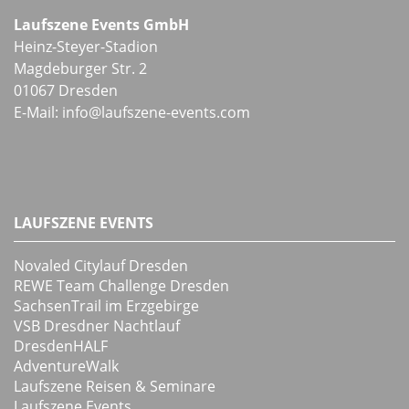
Laufszene Events GmbH
Heinz-Steyer-Stadion
Magdeburger Str. 2
01067 Dresden
E-Mail:
info
@
laufszene-events
.
com
LAUFSZENE EVENTS
Novaled Citylauf Dresden
REWE Team Challenge Dresden
SachsenTrail im Erzgebirge
VSB Dresdner Nachtlauf
DresdenHALF
AdventureWalk
Laufszene Reisen & Seminare
Laufszene Events