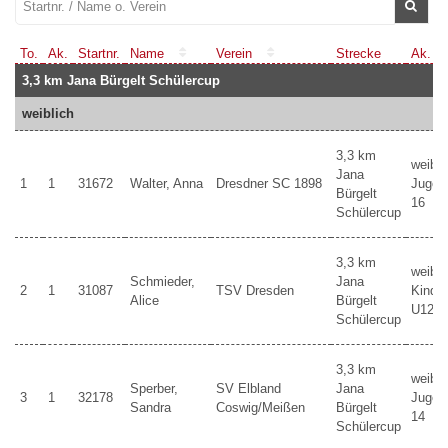
To.
Ak.
Startnr.
Name
Verein
Strecke
Ak.
3,3 km Jana Bürgelt Schülercup
weiblich
3,3 km
weibli
Jana
1
1
31672
Walter, Anna
Dresdner SC 1898
Jugen
Bürgelt
16
Schülercup
3,3 km
weibli
Schmieder,
Jana
2
1
31087
TSV Dresden
Kinder
Alice
Bürgelt
U12
Schülercup
3,3 km
weibli
Sperber,
SV Elbland
Jana
3
1
32178
Jugen
Sandra
Coswig/Meißen
Bürgelt
14
Schülercup