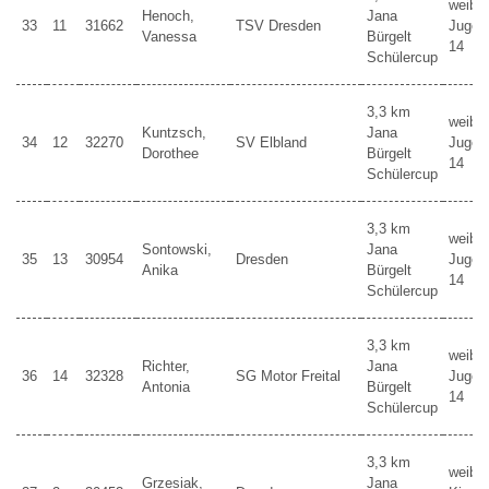
weibli
Henoch,
Jana
33
11
31662
TSV Dresden
Jugen
Vanessa
Bürgelt
14
Schülercup
3,3 km
weibli
Kuntzsch,
Jana
34
12
32270
SV Elbland
Jugen
Dorothee
Bürgelt
14
Schülercup
3,3 km
weibli
Sontowski,
Jana
35
13
30954
Dresden
Jugen
Anika
Bürgelt
14
Schülercup
3,3 km
weibli
Richter,
Jana
36
14
32328
SG Motor Freital
Jugen
Antonia
Bürgelt
14
Schülercup
3,3 km
weibli
Grzesiak,
Jana