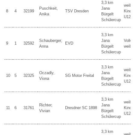
3,3 km
weibli
Puschkeit,
Jana
8
4
32199
TSV Dresden
Kinder
Anika
Bürgelt
U12
Schülercup
3,3 km
Schauberger,
Jana
Volkss
9
1
32592
EVD
Anna
Bürgelt
weibli
Schülercup
3,3 km
weibli
Oczadly,
Jana
10
5
32325
SG Motor Freital
Kinder
Viona
Bürgelt
U12
Schülercup
3,3 km
weibli
Richter,
Jana
11
6
31761
Dresdner SC 1898
Kinder
Vivian
Bürgelt
U12
Schülercup
3,3 km
weibli