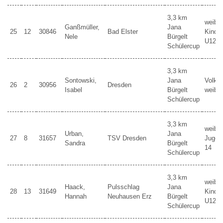
3,3 km
weibli
Ganßmüller,
Jana
25
12
30846
Bad Elster
Kinder
Nele
Bürgelt
U12
Schülercup
3,3 km
Sontowski,
Jana
Volkss
26
2
30956
Dresden
Isabel
Bürgelt
weibli
Schülercup
3,3 km
weibli
Urban,
Jana
27
8
31657
TSV Dresden
Jugen
Sandra
Bürgelt
14
Schülercup
3,3 km
weibli
Haack,
Pulsschlag
Jana
28
13
31649
Kinder
Hannah
Neuhausen Erz
Bürgelt
U12
Schülercup