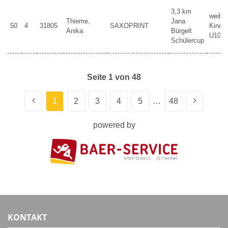
3,3 km
weibli
Thieme,
Jana
50
4
31805
SAXOPRINT
Kinder
Anika
Bürgelt
U10
Schülercup
Seite 1 von 48
1
2
3
4
5
…
48
powered by
KONTAKT