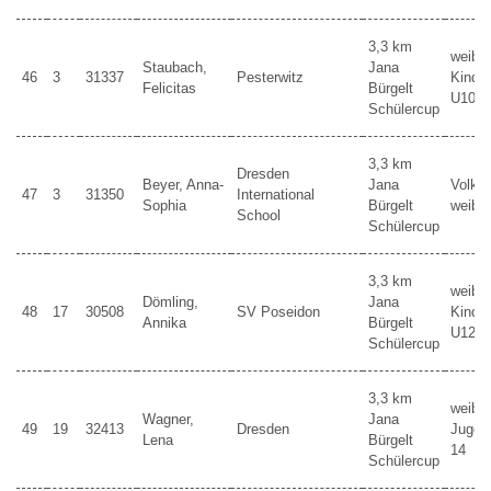
3,3 km
weibli
Staubach,
Jana
46
3
31337
Pesterwitz
Kinder
Felicitas
Bürgelt
U10
Schülercup
3,3 km
Dresden
Beyer, Anna-
Jana
Volkss
47
3
31350
International
Sophia
Bürgelt
weibli
School
Schülercup
3,3 km
weibli
Dömling,
Jana
48
17
30508
SV Poseidon
Kinder
Annika
Bürgelt
U12
Schülercup
3,3 km
weibli
Wagner,
Jana
49
19
32413
Dresden
Jugen
Lena
Bürgelt
14
Schülercup