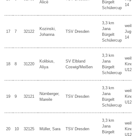
Alicè
Bürgelt
14
Schülercup
3,3 km
weibli
Kozinski,
Jana
17
7
32122
TSV Dresden
Jugen
Johanna
Bürgelt
14
Schülercup
3,3 km
weibli
Kolibius,
SV Elbland
Jana
18
8
31220
Kinder
Aliya
Coswig/Meißen
Bürgelt
U12
Schülercup
3,3 km
weibli
Nürnberger,
Jana
19
9
32121
TSV Dresden
Kinder
Mareile
Bürgelt
U12
Schülercup
3,3 km
weibli
Jana
20
10
32125
Müller, Sara
TSV Dresden
Kinder
Bürgelt
U12