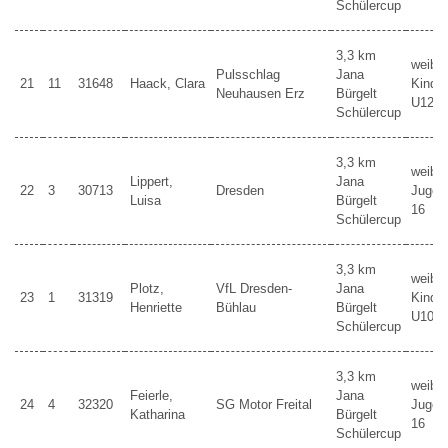
Schülercup
3,3 km
weibli
Pulsschlag
Jana
21
11
31648
Haack, Clara
Kinder
Neuhausen Erz
Bürgelt
U12
Schülercup
3,3 km
weibli
Lippert,
Jana
22
3
30713
Dresden
Jugen
Luisa
Bürgelt
16
Schülercup
3,3 km
weibli
Plotz,
VfL Dresden-
Jana
23
1
31319
Kinder
Henriette
Bühlau
Bürgelt
U10
Schülercup
3,3 km
weibli
Feierle,
Jana
24
4
32320
SG Motor Freital
Jugen
Katharina
Bürgelt
16
Schülercup