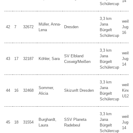
14
Schülercup
3,3 km
weibli
Müller, Anna-
Jana
42
7
32672
Dresden
Jugen
Lena
Bürgelt
16
Schülercup
3,3 km
weibli
SV Elbland
Jana
43
17
32187
Köhler, Sara
Jugen
Coswig/Meißen
Bürgelt
14
Schülercup
3,3 km
weibli
Sommer,
Jana
44
16
32468
Skizunft Dresden
Kinder
Alicia
Bürgelt
U12
Schülercup
3,3 km
weibli
Burghardt,
SSV Planeta
Jana
45
18
31554
Jugen
Laura
Radebeul
Bürgelt
14
Schülercup